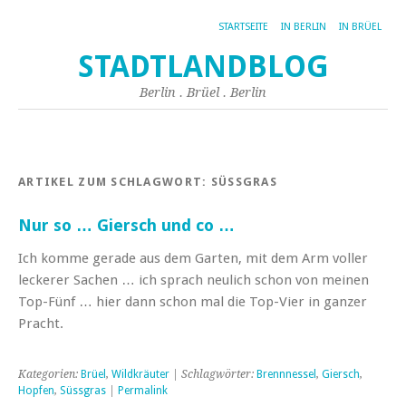
STARTSEITE
IN BERLIN
IN BRÜEL
STADTLANDBLOG
Berlin . Brüel . Berlin
ARTIKEL ZUM SCHLAGWORT:
SÜSSGRAS
Nur so … Giersch und co …
Ich komme gerade aus dem Garten, mit dem Arm voller
leckerer Sachen … ich sprach neulich schon von meinen
Top-Fünf … hier dann schon mal die Top-Vier in ganzer
Pracht.
Kategorien:
Brüel
,
Wildkräuter
| Schlagwörter:
Brennnessel
,
Giersch
,
Hopfen
,
Süssgras
|
Permalink