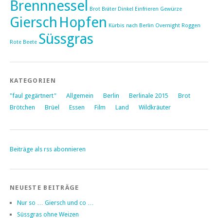
Brennnessel
Brot
Bräter
Dinkel
Einfrieren
Gewürze
Giersch
Hopfen
Kürbis
nach Berlin
Overnight
Roggen
Süssgras
Rote Beete
KATEGORIEN
"faul gegärtnert"
Allgemein
Berlin
Berlinale 2015
Brot
Brötchen
Brüel
Essen
Film
Land
Wildkräuter
Beiträge als rss abonnieren
NEUESTE BEITRÄGE
Nur so … Giersch und co …
Süssgras ohne Weizen